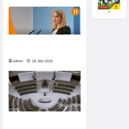
59
Bundesregierung bringt „großes
Upgrade“ für das Baugesetzbuch
auf den Weg
admin
28. Mai 2026
Beschämende Gleichgültigkeit: Die
israelische Armee eskaliert weiter