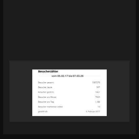
Today
10
Yesterday
387
Past 7 Days
2,965
Month of August
2,975
Year 2026
59,584