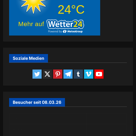
24°C
Mehr auf
Soziale Medien
Besucher seit 08.03.26
Today
275
Yesterday
663