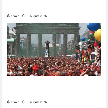
Ried: Kriminalpolizei ermittelt nach Brand
eines Schweinestalls
admin
8. August 2026
Techno-Pionier Dr. Motte wettert gegen
Alkohol: „Eine der stärksten Drogen auf
diesem Planeten“
admin
8. August 2026