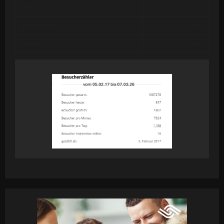
Past 7 Days
2,578
Month of August
2,853
Year 2026
59,462