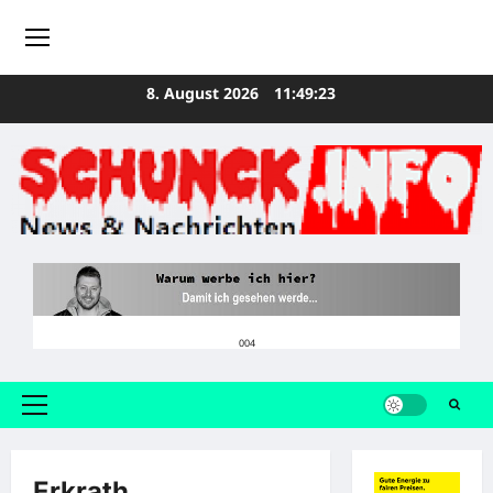
Zum
8. August 2026
11:49:23
Inhalt
springen
004
Primäres
Menü
Erkrath