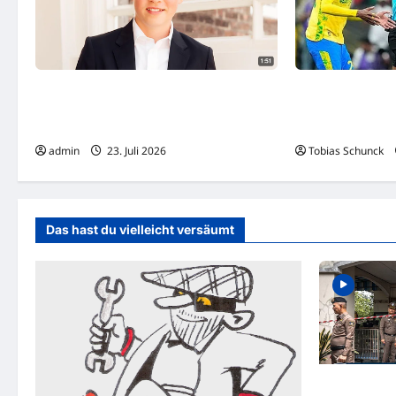
Prinz George feiert heute 13.
Somalias WM-Sc
Geburtstag – was sich jetzt für ihn
Artan nach US-E
verändert
gefeiert
admin
23. Juli 2026
Tobias Schunck
Das hast du vielleicht versäumt
TRAGÖDIE IN