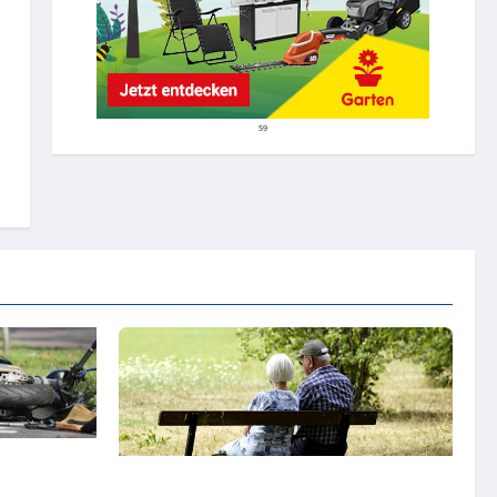
59
cht
Der Verlust von rüstigen Ruheständlern