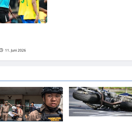
hiedsrichter Omar
inreiseverbot daheim
11. Juni 2026
Wenden: Verkehrsunfall mit lei
 THAILAND: Sieben Totel!
verletzter Motorradfahrerin