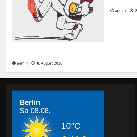
Jugendlicher
admin
8
Bonn: Einbruch in Goldfuß-Museum –
Fossilien und weitere Exponate entwendet
admin
8. August 2026
Berlin
Sa 08.08.
10°C