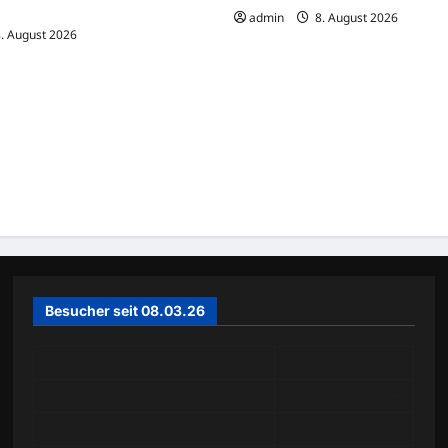
 richtet Blutbad an Schule an
admin
8. August 2026
. August 2026
Besucher seit 08.03.26
Today
339
Yesterday
663
Past 7 Days
2,578