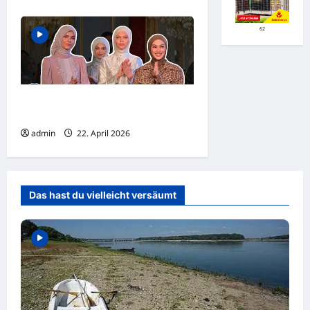
62
PARIS: Mode-Schock? Kopftuch
erobert den Laufsteg!
admin
22. April 2026
Das hast du vielleicht versäumt