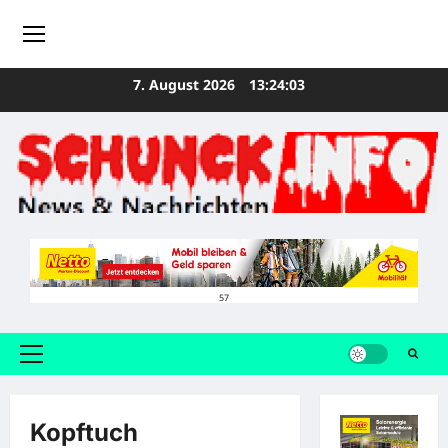
Zum
7. August 2026
13:24:03
Inhalt
springen
57
Primäres
Menü
Kopftuch