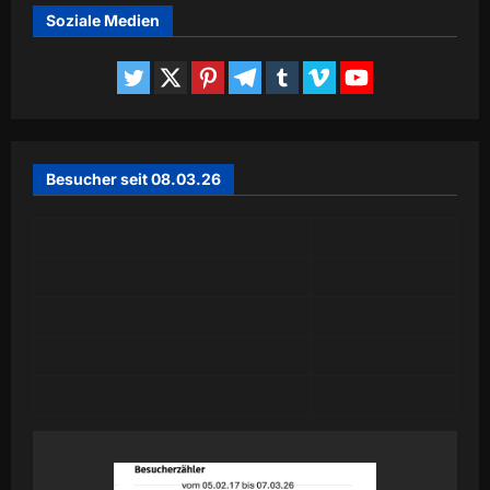
Soziale Medien
Besucher seit 08.03.26
Today
441
Yesterday
246
Past 7 Days
2,188
Month of August
2,356
Year 2026
58,965