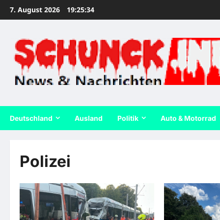
Zum
7. August 2026
19:25:35
Inhalt
springen
Deutschland
Ausland
Politik
Auto & Motorrad
Polizei