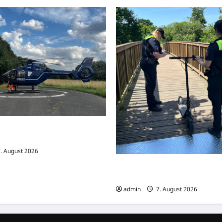
ehrsunfall mit drei Verletzten –
schwer verletzt
. August 2026
Dortmund: Mehrere Jugendlich
auf E-Scootern vor einer Polize
admin
7. August 2026