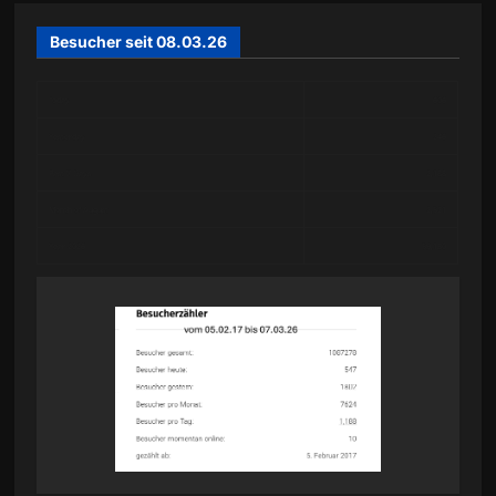
Besucher seit 08.03.26
Today
606
Yesterday
246
Past 7 Days
2,188
Month of August
2,521
Year 2026
59,130