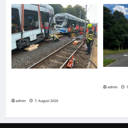
Hameln: Verk
Nachbarschaftliche Hilfe nach schwerem
Radfahrerin 
Straßenbahnunfall in Gelsenkirchen –
admin
7
Feuerwehr Essen unterstützt mit
Spezialkräften
admin
7. August 2026