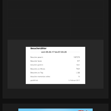
Yesterday
663
Past 7 Days
2,578
Month of August
2,876
Year 2026
59,485