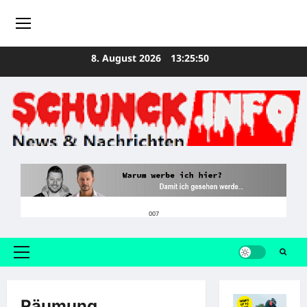
Zum
8. August 2026
13:25:51
Inhalt
springen
007
Primäres
Menü
Räumung