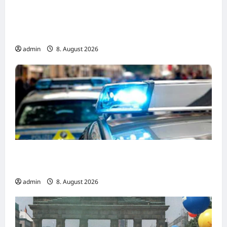
25 Jahre Polizeipräsidium Fulda
(Osthessen) Jubiläumsfest am Samstag, 15.
August (11-18 Uhr)
admin
8. August 2026
Ried: Kriminalpolizei ermittelt nach Brand
eines Schweinestalls
admin
8. August 2026