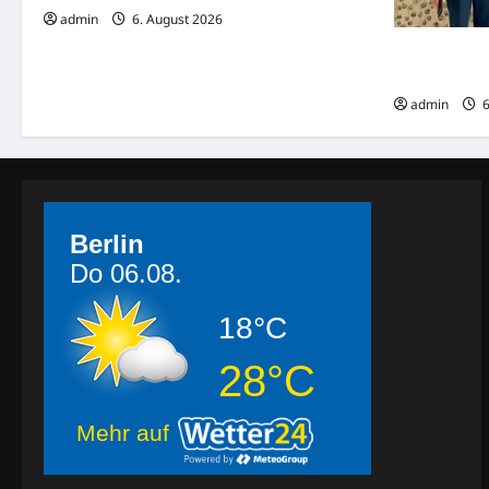
admin
6. August 2026
Dreharbeite
„Home“
admin
6
Berlin
Do 06.08.
18°C
28°C
Mehr auf