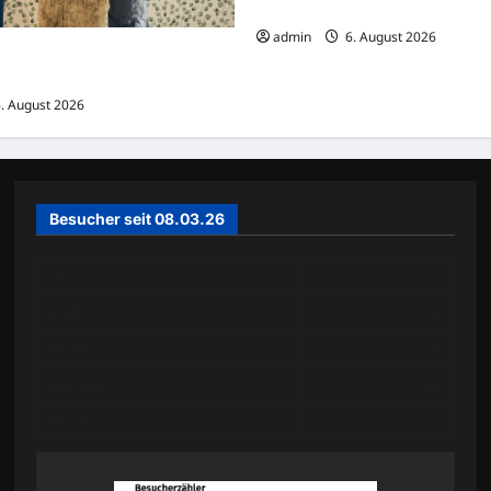
müsste man viel weiter gehen“
admin
6. August 2026
n zur SWR Tragikomödie
. August 2026
Besucher seit 08.03.26
Today
229
Yesterday
238
Past 7 Days
2,189
Month of August
1,898
Year 2026
58,507