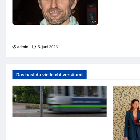
Große Trauer: Kollegen verabschieden
sich von Axel Schreiber
admin
5. Juni 2026
Das hast du vielleicht versäumt
Gelsenkirchen: Zwei Straßenbahnen
kollidieren – Viele Verletzte bei
Verkehrsunfall