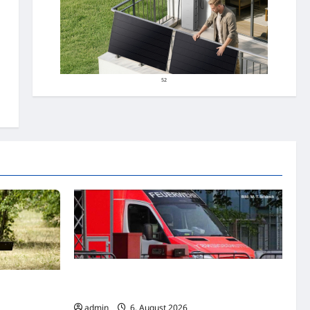
52
Goslar: Verkehrsunfall mit schwer
rt über
verletzter Person
entlich
admin
6. August 2026