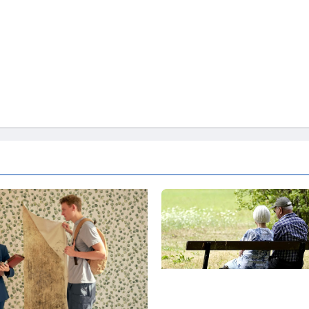
Wirtschaftsweise Grimm irritie
Rentenstreit der Koalition -„Eig