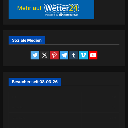
Mehr auf
Soziale Medien
Besucher seit 08.03.26
Today
141
Yesterday
663
Past 7 Days
2,578
Month of August
2,719