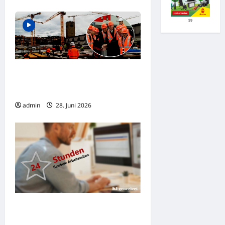
59
Bahnhof-Projekt Stuttgart 21: Es
wird noch teurer und dauert noch
länger
admin
28. Juni 2026
Union drängt auf raschen
Gesetzentwurf zur Abschaffung