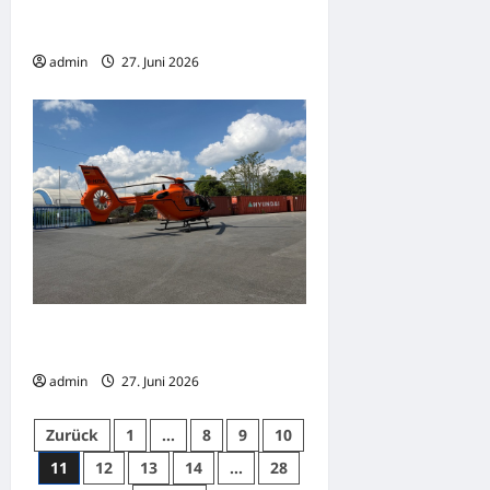
Schönaich: Radfahrer nach
Kollision mit Reh schwer verletzt
admin
27. Juni 2026
Schwerer Verkehrsunfall bei
Mengen auf der Bundesstraße B32
admin
27. Juni 2026
Seitennummerierung
Zurück
1
…
8
9
10
der
11
12
13
14
…
28
Beiträge