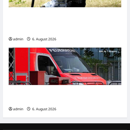
Wirtschaftsweise Grimm irritiert über
Rentenstreit der Koalition -„Eigentlich
müsste man viel weiter gehen“
admin
6. August 2026
Goslar: Verkehrsunfall mit schwer verletzter
Person
admin
6. August 2026