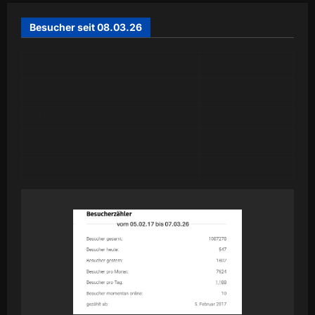
Besucher seit 08.03.26
Today
43
Yesterday
246
Past 7 Days
2,188
Month of August
1,958
Year 2026
58,567