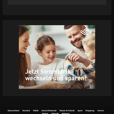
64
Deutschland
Ausland
Politik
Auto & Motorrad
Reisen & Freizeit
Sport
Shopping
Service
Wetter
Lifestyle
Weiteres