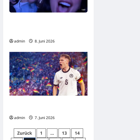
Hochzeit von Dua Lipa und Callum
Turner in Palermo belästigt
Anwohner
admin
8. Juni 2026
Kapitän Kimmich: Neue ZDF-Doku
über den deutschen Nationalspieler
admin
7. Juni 2026
Seitennummerierung
Zurück
1
…
13
14
der