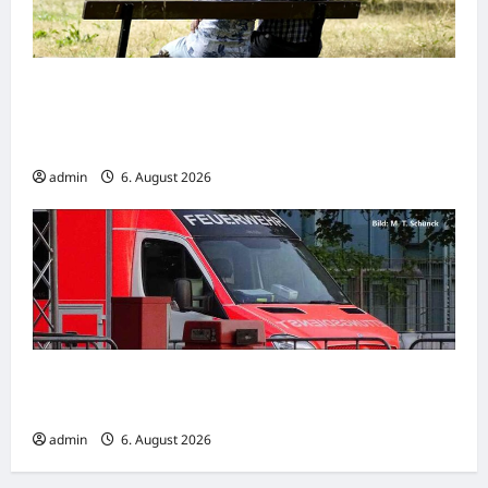
Wirtschaftsweise Grimm irritiert über
Rentenstreit der Koalition -„Eigentlich
müsste man viel weiter gehen“
admin
6. August 2026
Goslar: Verkehrsunfall mit schwer verletzter
Person
admin
6. August 2026