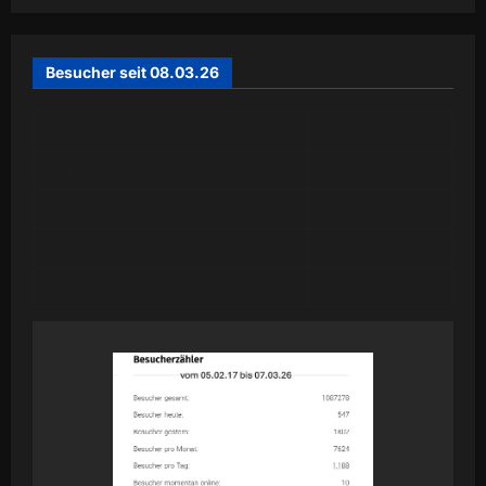
Besucher seit 08.03.26
Today
147
Yesterday
246
Past 7 Days
2,188
Month of August
2,062
Year 2026
58,671