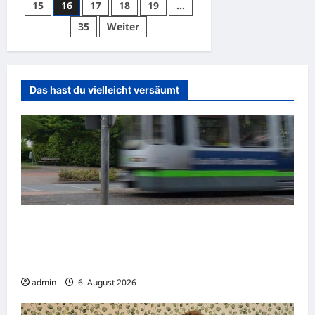
15
16
17
18
19
…
Beiträge
35
Weiter
Das hast du vielleicht versäumt
Gelsenkirchen: Zwei Straßenbahnen
kollidieren – Viele Verletzte bei
Verkehrsunfall
admin
6. August 2026