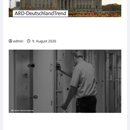
DeutschlandTrend: Union wieder knapp vor
der AfD
admin
9. August 2026
Ludwigshafen: Café Besuch endet in
Polizeigewahrsam