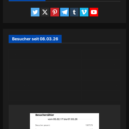
Besucher seit 08.03.26
Today
313
Yesterday
387
Past 7 Days
2,607
Month of August
3,278
Year 2026
59,887