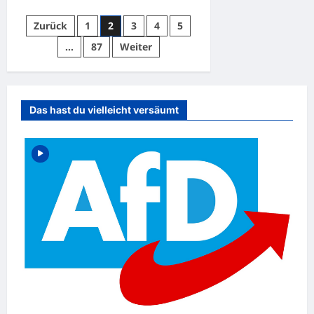
Seitennummerierung
Zurück
1
2
3
4
5
der
…
87
Weiter
Beiträge
Das hast du vielleicht versäumt