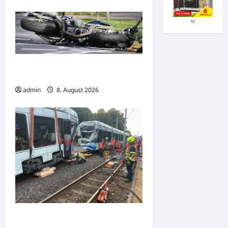
62
Wenden: Verkehrsunfall mit leicht
verletzter Motorradfahrerin
admin
8. August 2026
Nachbarschaftliche Hilfe nach
schwerem Straßenbahnunfall in