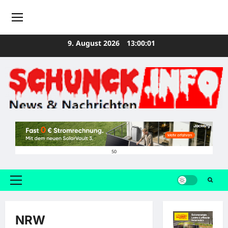
Zum
9. August 2026
13:00:02
Inhalt
springen
50
Primäres
Menü
NRW