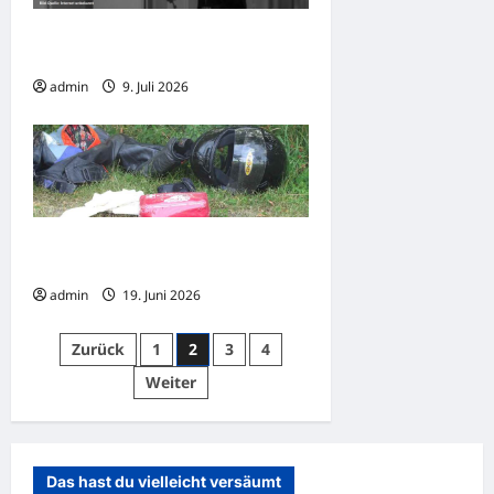
Saarlouis: Nach Suizidankündigung
Person in Gewahrsam
admin
9. Juli 2026
Saarbrücken: Verkehrsunfall mit
schwerverletztem Motorradfahrer
admin
19. Juni 2026
Seitennummerierung
Zurück
1
2
3
4
der
Weiter
Beiträge
Das hast du vielleicht versäumt