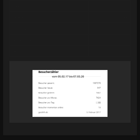
Today
343
Yesterday
387
Past 7 Days
2,607
Month of August
3,308
Year 2026
59,917