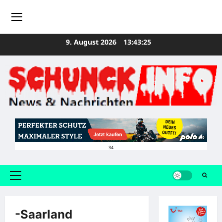
Zum
9. August 2026
13:43:25
Inhalt
springen
34
Primäres
Menü
-Saarland