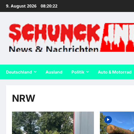
Zum
9. August 2026
08:20:23
Inhalt
springen
Deutschland
Ausland
Politik
Auto & Motorrad
NRW