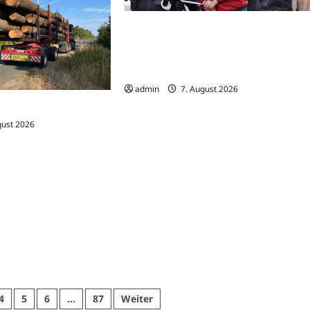
Bonn: 26-Jähriger nach versuchtem
Einbruch und Verdacht des
Fahrraddiebstahls vorläufig
festgenommen
admin
7. August 2026
 15 Tonnen zu schwer
gust 2026
4
5
6
…
87
Weiter