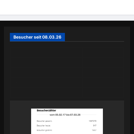
Besucher seit 08.03.26
Today
151
Yesterday
387
Past 7 Days
2,607
Month of August
3,116
Year 2026
59,725