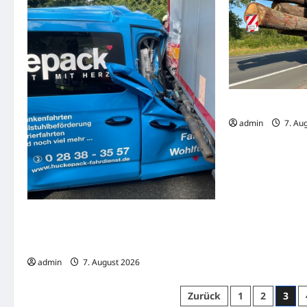
Sassenberg: Lkw
admin
7. Au
Mülheim: PKW fährt auf der A40 unter
LKW und verursacht Verletzte und
Sachschaden
admin
7. August 2026
Seitennummerierung
Zurück
1
2
3