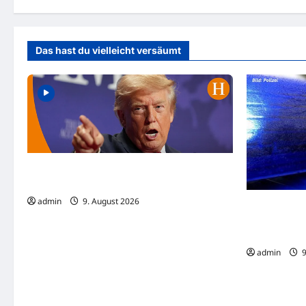
der
Beiträge
Das hast du vielleicht versäumt
USA: Trump versucht Geburtsrecht erneut
einzuschränken
admin
9. August 2026
Lippstadt: Z
einer von be
lebensgefähr
admin
9