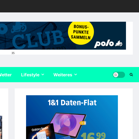
35
etter
Lifestyle
Weiteres