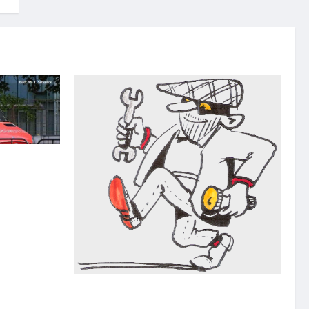
Fahrer
Bonn: Einbruch in Goldfuß-Museum –
Fossilien und weitere Exponate entwendet