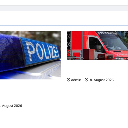
Hamm: 15-jähriger E-Scooter-
verletzt sich bei Unfall schwer
admin
8. August 2026
wei Fahrradfahrer kollidieren –
iden wird dabei
lich verletzt
. August 2026