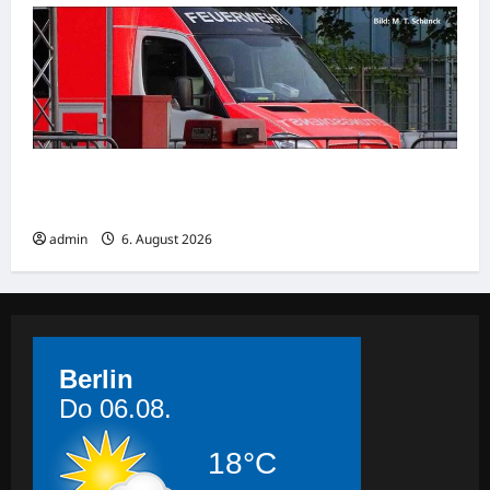
Goslar: Verkehrsunfall mit schwer verletzter
Person
admin
6. August 2026
Berlin
Do 06.08.
18°C