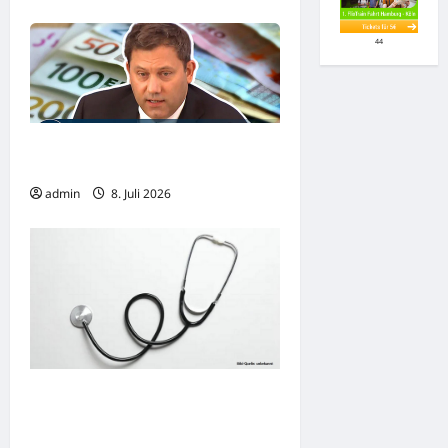
44
Bundeshaushalt: Eine gewaltige
Hypothek für die Zukunft
admin
8. Juli 2026
Facharzttermine: Ein frommer
Wunsch, der an harten Realitäten
scheitert