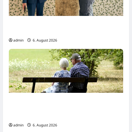
Dreharbeiten zur SWR Tragikomödie
„Home“
admin
6. August 2026
Wirtschaftsweise Grimm irritiert über
Rentenstreit der Koalition -„Eigentlich
müsste man viel weiter gehen“
admin
6. August 2026