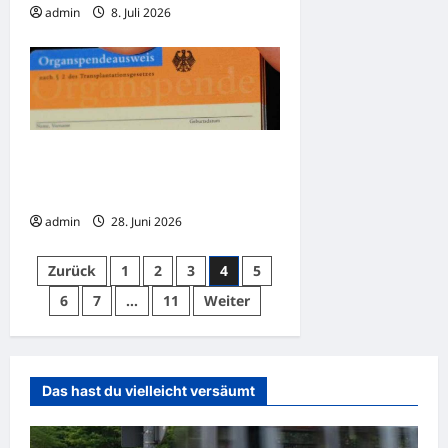
admin
8. Juli 2026
Die Widerspruchslösung könnte
mehr Menschen vor dem Sterben
bewahren
admin
28. Juni 2026
Seitennummerierung
Zurück
1
2
3
4
5
der
6
7
…
11
Weiter
Beiträge
Das hast du vielleicht versäumt