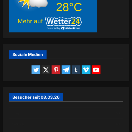
28°C
Mehr auf
Soziale Medien
Besucher seit 08.03.26
Today
244
Yesterday
238