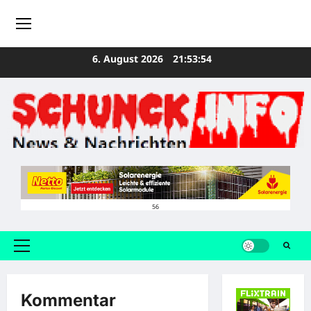
Zum
6. August 2026
21:53:54
Inhalt
springen
56
Primäres
Menü
Kommentar