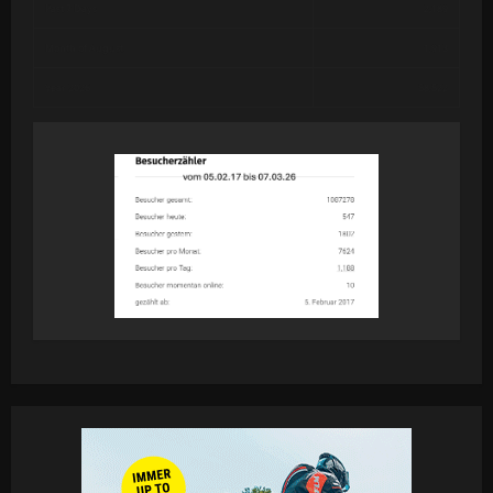
Past 7 Days
2,189
Month of August
1,913
Year 2026
58,522