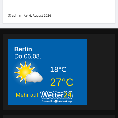
LONDON: Brutaler Messerangriff! Mehrere
Verletzte – Polizei nimmt Verdächtige fest
admin
6. August 2026
Berlin
Do 06.08.
18°C
27°C
Mehr auf