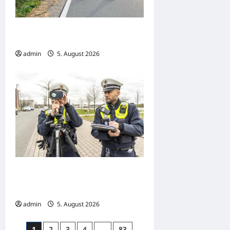
Lette: Auto überschlägt sich nach
Unfall auf der K48
admin
5. August 2026
Geschwindigkeitskontrolle der
Polizei: 400 waren zu schnell
unterwegs
admin
5. August 2026
Seitennummerierung
1
2
3
4
…
83