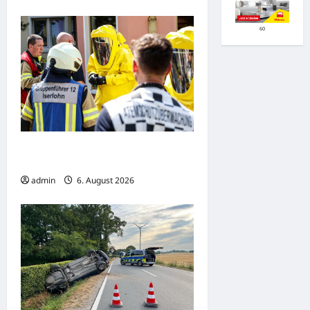
60
Iserlohn: Ammoniakaustritt sorgt
für Massenanfall von Verletzten
admin
6. August 2026