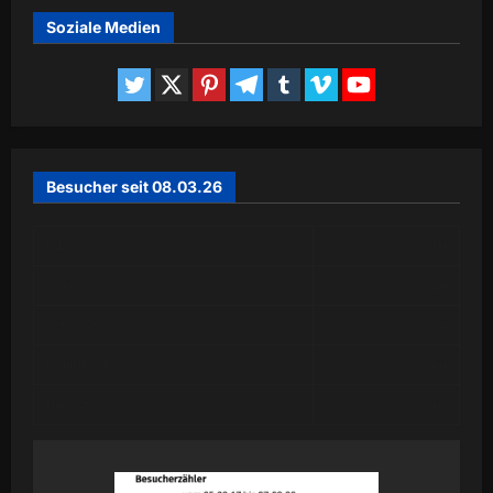
Soziale Medien
Besucher seit 08.03.26
Today
155
Yesterday
238
Past 7 Days
2,189
Month of August
1,824
Year 2026
58,433