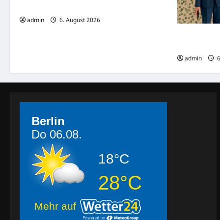
Verkehrsunfall
admin
6. August 2026
Dreharbeite
„Home“
admin
6
Berlin
Do 06.08.
18°C
28°C
Mehr auf