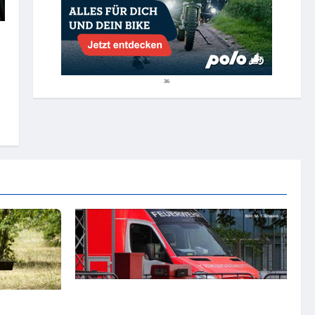
36
Goslar: Verkehrsunfall mit schwer
rt über
verletzter Person