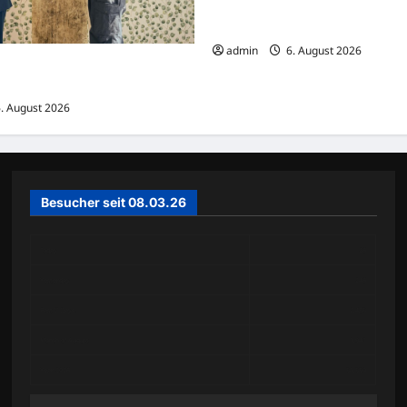
Rentenstreit der Koalition -„Eig
müsste man viel weiter gehen“
admin
6. August 2026
n zur SWR Tragikomödie
. August 2026
Besucher seit 08.03.26
Today
26
Yesterday
246
Past 7 Days
2,435
Month of August
1,941
Year 2026
58,550