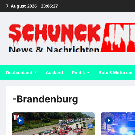
Zum
7. August 2026
23:06:27
Inhalt
springen
Deutschland
Ausland
Politik
Auto & Motorrad
-Brandenburg