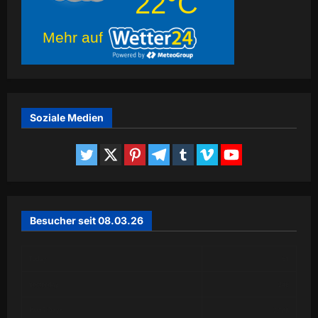
22°C
Mehr auf
Soziale Medien
Besucher seit 08.03.26
Today
61
Yesterday
246
Past 7 Days
2,188