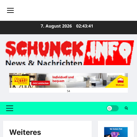
Zum
7. August 2026
02:43:41
Inhalt
springen
54
Primäres
Menü
Weiteres