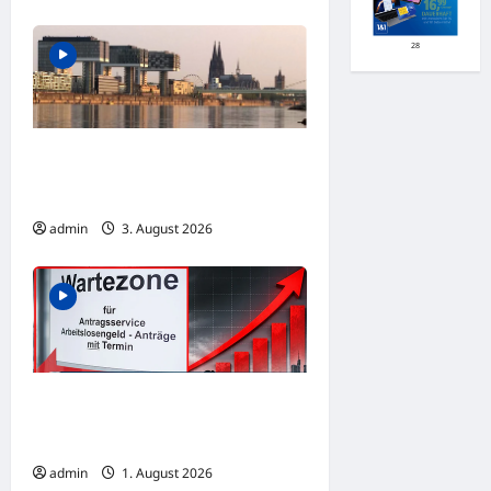
28
RHEIN AUF REKORDTIEF: Nur noch
67 Zentimeter – Schifffahrt unter
Druck!
admin
3. August 2026
ARBEITSLOSEN-SCHOCK: Drei
Millionen Arbeitslose – wie tief
rutscht Deutschlands noch?
admin
1. August 2026