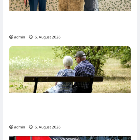
Dreharbeiten zur SWR Tragikomödie
„Home“
admin
6. August 2026
Wirtschaftsweise Grimm irritiert über
Rentenstreit der Koalition -„Eigentlich
müsste man viel weiter gehen“
admin
6. August 2026