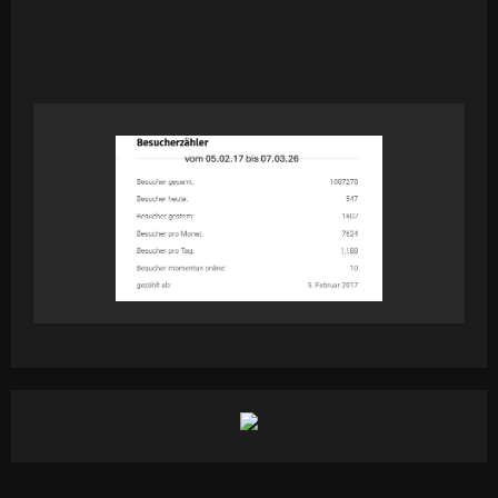
Month of August
1,976
Year 2026
58,585
19