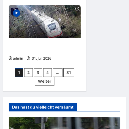
Deutsche Bahn fährt erstmals seit
2019 wieder Gewinn ein
admin
31. Juli 2026
Seitennummerierung
1
2
3
4
…
31
der
Weiter
Beiträge
Das hast du vielleicht versäumt