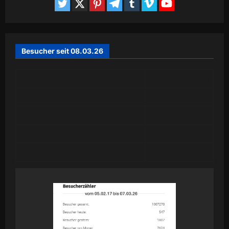
Besucher seit 08.03.26
Today
144
Yesterday
663
Past 7 Days
2,578
Month of August
2,722
Year 2026
59,331