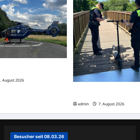
ehrsunfall mit drei Verletzten –
schwer verletzt
. August 2026
Dortmund: Mehrere Jugendlich
auf E-Scootern vor einer Polize
admin
7. August 2026
Besucher seit 08.03.26