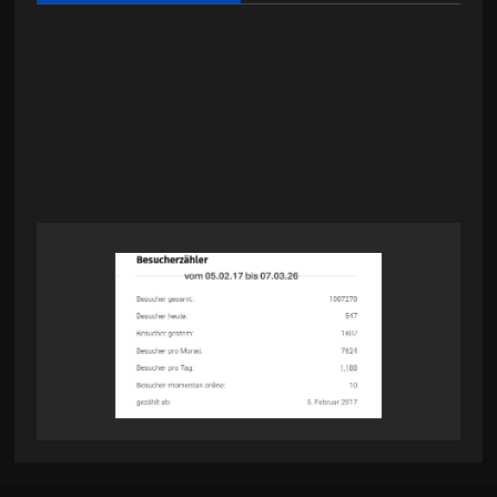
Today
38
Yesterday
663
Past 7 Days
2,851
Month of August
2,616
Year 2026
59,225