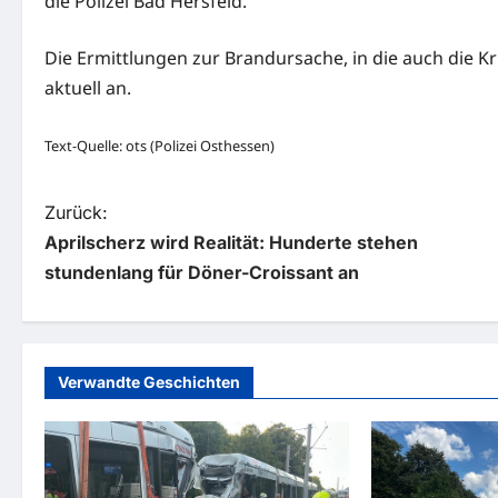
die Polizei Bad Hersfeld.
Die Ermittlungen zur Brandursache, in die auch die K
aktuell an.
Text-Quelle: ots (Polizei Osthessen)
B
Zurück:
Aprilscherz wird Realität: Hunderte stehen
e
stundenlang für Döner-Croissant an
i
t
r
Verwandte Geschichten
a
g
s