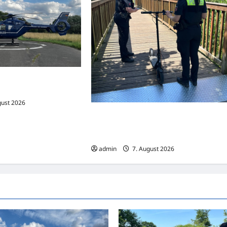
unfall mit drei
fahrerin schwer verletzt
gust 2026
Dortmund: Mehrere Jugendliche
flüchten auf E-Scootern vor einer
Polizeikontrolle
admin
7. August 2026