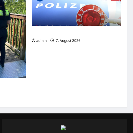
Polizist belästigte Frau mit Sex-Nachrichten
admin
7. August 2026
e flüchten
ikontrolle
29