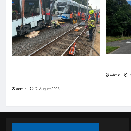
Hameln: Verk
Nachbarschaftliche Hilfe nach schwerem
Radfahrerin 
Straßenbahnunfall in Gelsenkirchen –
admin
7
Feuerwehr Essen unterstützt mit
Spezialkräften
admin
7. August 2026