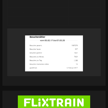
Past 7 Days
2,983
Month of August
4,046
Year 2026
60,655