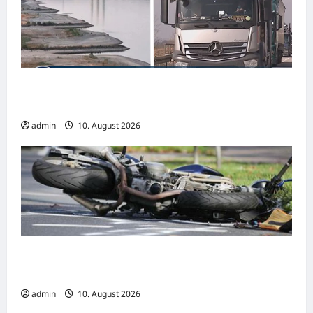
NIEDRIGWASSER: Sonntagsfahrverbot für
Lkw fällt – Lieferengpässe drohen!
admin
10. August 2026
Dormagen: Verkehrsunfall mit
lebensgefährlich verletztem Motorradfahrer
admin
10. August 2026