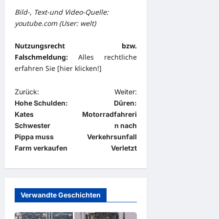
Bild-, Text-und Video-Quelle:
youtube.com (User: welt)
Nutzungsrecht bzw.
Falschmeldung:
Alles rechtliche
erfahren Sie [
hier klicken!
]
B
Zurück:
Weiter:
Hohe Schulden:
Düren:
e
Kates
Motorradfahreri
i
Schwester
n nach
t
Pippa muss
Verkehrsunfall
Farm verkaufen
Verletzt
r
a
g
Verwandte Geschichten
s
n