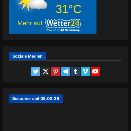
31°C
Mehr auf
Soziale Medien
Besucher seit 08.03.26
Today
426
Yesterday
655