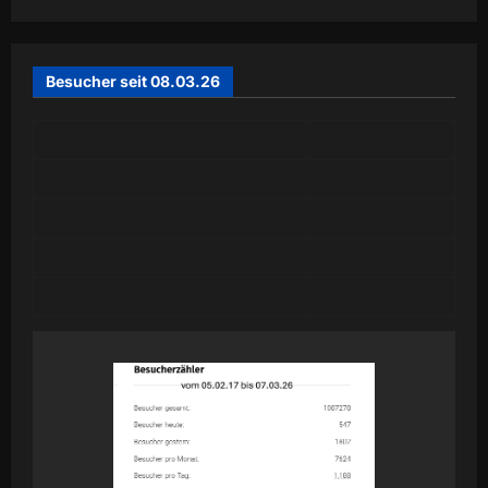
Besucher seit 08.03.26
Today
313
Yesterday
655
Past 7 Days
2,983
Month of August
3,933
Year 2026
60,542