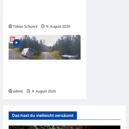
Beverungen: Verkehrsunfall
mit zwei Verletzten beim
Abbiegen
Tobias Schunck
9. August 2026
NORWEGEN: Reisebus
verunglückt! Mehrere
Deutsche bei Unfall verletzt
admin
9. August 2026
Das hast du vielleicht versäumt