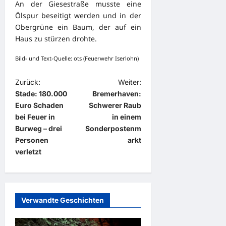
An der Giesestraße musste eine
Ölspur beseitigt werden und in der
Obergrüne ein Baum, der auf ein
Haus zu stürzen drohte.
Bild- und Text-Quelle: ots (Feuerwehr Iserlohn)
B
Zurück:
Weiter:
Stade: 180.000
Bremerhaven:
e
Euro Schaden
Schwerer Raub
i
bei Feuer in
in einem
t
Burweg – drei
Sonderpostenm
Personen
arkt
r
verletzt
a
g
s
Verwandte Geschichten
n
a