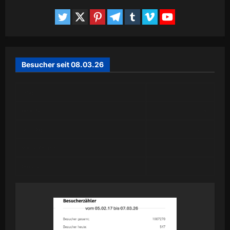
Besucher seit 08.03.26
Today
37
Yesterday
387
Past 7 Days
2,607
Month of August
3,002
Year 2026
59,611