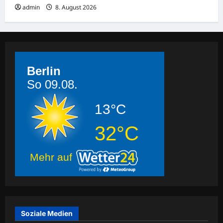
admin
8. August 2026
Berlin
So 09.08.
13°C
32°C
Mehr auf
Soziale Medien