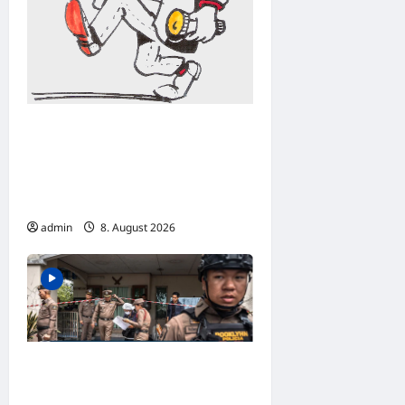
Bonn: Einbruch in Goldfuß-
Museum – Fossilien und
weitere Exponate
entwendet
admin
8. August 2026
TRAGÖDIE IN THAILAND:
Sieben Totel! Jugendlicher