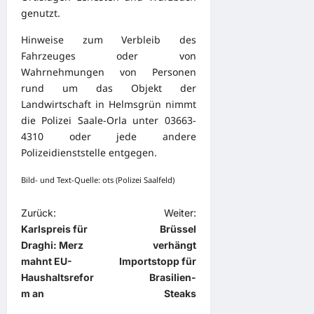
genutzt.
Hinweise zum Verbleib des
Fahrzeuges oder von
Wahrnehmungen von Personen
rund um das Objekt der
Landwirtschaft in Helmsgrün nimmt
die Polizei Saale-Orla unter 03663-
4310 oder jede andere
Polizeidienststelle entgegen.
Bild- und Text-Quelle: ots (Polizei Saalfeld)
B
Zurück:
Weiter:
Karlspreis für
Brüssel
e
Draghi: Merz
verhängt
i
mahnt EU-
Importstopp für
t
Haushaltsrefor
Brasilien-
m an
Steaks
r