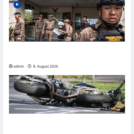
TRAGÖDIE IN THAILAND: Sieben Totel!
Jugendlicher richtet Blutbad an Schule an
admin
8. August 2026
Wenden: Verkehrsunfall mit leicht verletzter
Motorradfahrerin