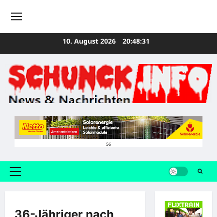
Zum
10. August 2026
20:48:32
Inhalt
springen
56
Primäres
Menü
36-Jähriger nach