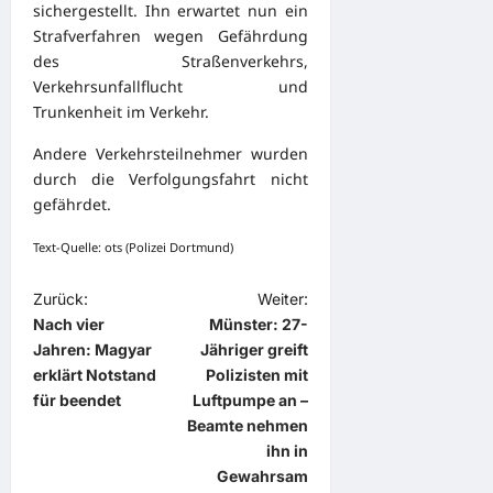
sichergestellt. Ihn erwartet nun ein
Strafverfahren wegen Gefährdung
des Straßenverkehrs,
Verkehrsunfallflucht und
Trunkenheit im Verkehr.
Andere Verkehrsteilnehmer wurden
durch die Verfolgungsfahrt nicht
gefährdet.
Text-Quelle: ots (Polizei Dortmund)
B
Zurück:
Weiter:
Nach vier
Münster: 27-
e
Jahren: Magyar
Jähriger greift
i
erklärt Notstand
Polizisten mit
t
für beendet
Luftpumpe an –
Beamte nehmen
r
ihn in
a
Gewahrsam