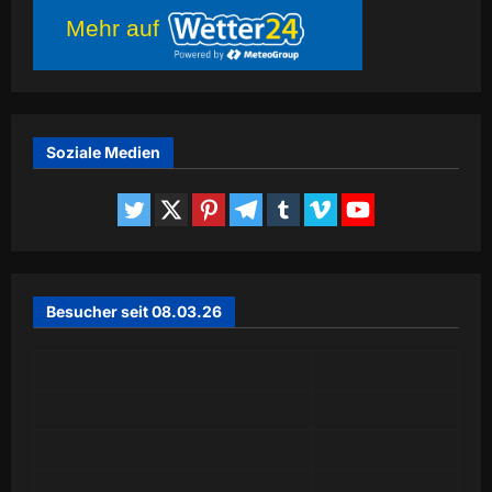
Mehr auf
Soziale Medien
Besucher seit 08.03.26
Today
889
Yesterday
655
Past 7 Days
2,983
Month of August
4,509