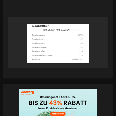
Year 2026
61,118