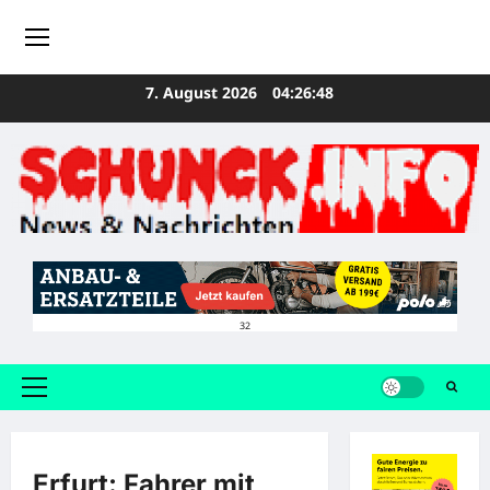
Zum
7. August 2026
04:26:48
Inhalt
springen
32
Primäres
Menü
Erfurt: Fahrer mit