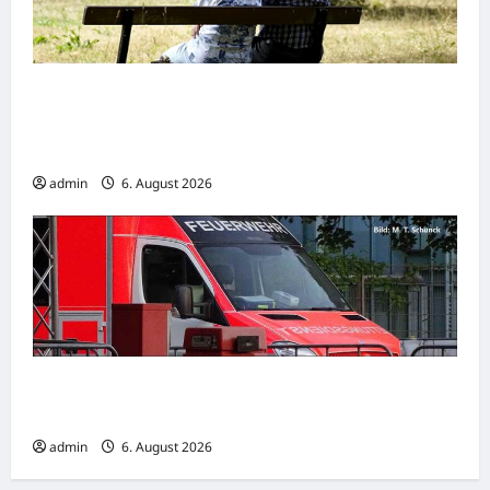
Wirtschaftsweise Grimm irritiert über
Rentenstreit der Koalition -„Eigentlich
müsste man viel weiter gehen“
admin
6. August 2026
Goslar: Verkehrsunfall mit schwer verletzter
Person
admin
6. August 2026