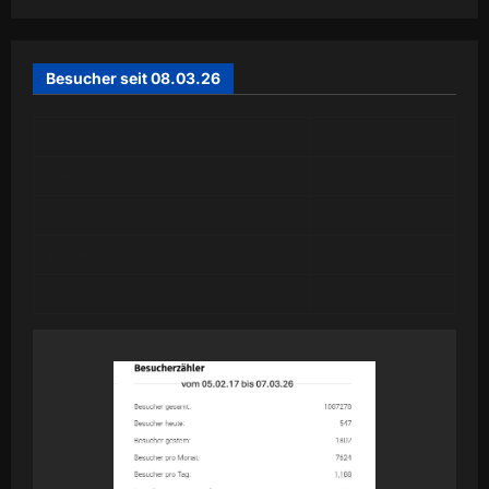
Besucher seit 08.03.26
Today
91
Yesterday
246
Past 7 Days
2,188
Month of August
2,006
Year 2026
58,615