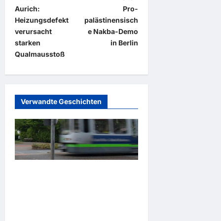
Aurich:
Pro-
e
Heizungsdefekt
palästinensisch
i
verursacht
e Nakba-Demo
t
starken
in Berlin
Qualmausstoß
r
a
g
Verwandte Geschichten
s
n
a
v
i
Gelsenkirchen: Zwei
g
Straßenbahnen kollidieren –
a
Viele Verletzte bei
t
Verkehrsunfall