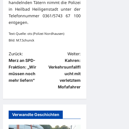
handelnden Tätern nimmt die Polizei
in Heilbad Heiligenstadt unter der
Telefonnummer 0361/5743 67 100
entgegen.
Text-Quelle: ots (Polizei Nordhausen)
Bild: M.T.Schunck
B
Zurück:
Weiter:
Merz an SPD-
Kahren:
e
Fraktion: „Wir
Verkehrsunfallfl
i
müssen noch
ucht mit
t
mehr liefern“
verletztem
Mofafahrer
r
a
g
Verwandte Geschichten
s
n