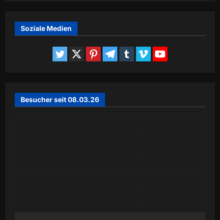
Soziale Medien
Besucher seit 08.03.26
Today
2
Yesterday
663
Past 7 Days
2,851
Month of August
2,580
Year 2026
59,189