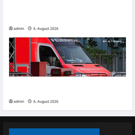
Wirtschaftsweise Grimm irritiert über
Rentenstreit der Koalition -„Eigentlich
müsste man viel weiter gehen“
admin
6. August 2026
Goslar: Verkehrsunfall mit schwer verletzter
Person
admin
6. August 2026