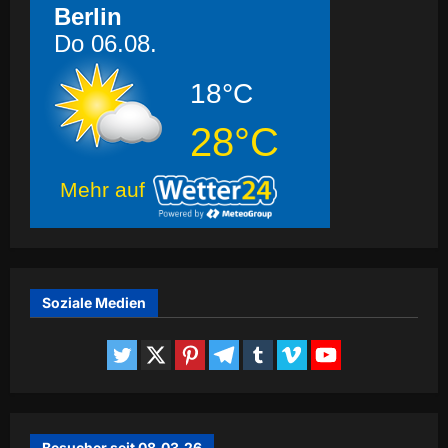
Berlin
Do 06.08.
18°C
28°C
Mehr auf
Soziale Medien
Besucher seit 08.03.26