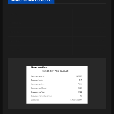
Today
1
Yesterday
246
Past 7 Days
2,435
Month of August
1,916
Year 2026
58,525