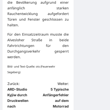
die Bevölkerung aufgrund einer
anfänglich starken
Rauchentwicklung aufgefordert
Türen und Fenster geschlossen zu
halten.
Für den Einsatzzeitraum musste die
Alvesloher Straße in beide
Fahrtrichtungen für den
Durchgangsverkehr gesperrt
werden.
Bild- und Text-Quelle: ots (Feuerwehr
Segeberg)
B
Zurück:
Weiter:
ARD-Studio
5 Typische
e
Kyjiw durch
Anfängerfehler
i
Druckwellen
auf dem
t
nach
Motorrad