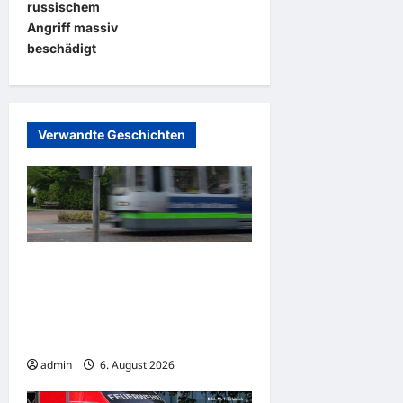
russischem
r
Angriff massiv
a
beschädigt
g
s
n
Verwandte Geschichten
a
v
i
g
a
Gelsenkirchen: Zwei
Straßenbahnen kollidieren –
t
Viele Verletzte bei
i
Verkehrsunfall
o
admin
6. August 2026
n