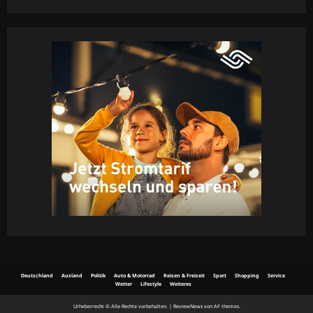
65
Deutschland
Ausland
Politik
Auto & Motorrad
Reisen & Freizeit
Sport
Shopping
Service
Wetter
Lifestyle
Weiteres
Urheberrecht © Alle Rechte vorbehalten.
|
ReviewNews
von AF themes.