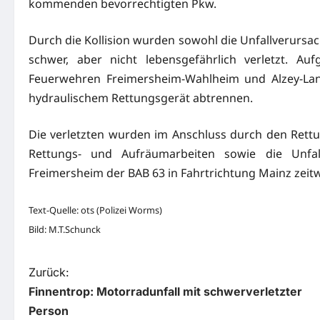
kommenden bevorrechtigten Pkw.
Durch die Kollision wurden sowohl die Unfallverursac
schwer, aber nicht lebensgefährlich verletzt. A
Feuerwehren Freimersheim-Wahlheim und Alzey-La
hydraulischem Rettungsgerät abtrennen.
Die verletzten wurden im Anschluss durch den Rettu
Rettungs- und Aufräumarbeiten sowie die Unfa
Freimersheim der BAB 63 in Fahrtrichtung Mainz zeit
Text-Quelle: ots (Polizei Worms)
Bild: M.T.Schunck
B
Zurück:
Finnentrop: Motorradunfall mit schwerverletzter
e
Person