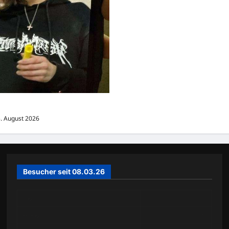
 aus Hannover-Linden vermisst
. August 2026
Besucher seit 08.03.26
Today
48
Yesterday
238