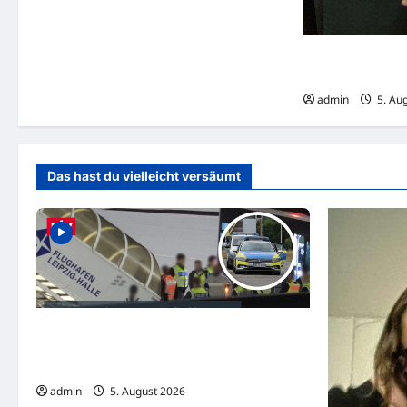
i
o
Lara K. (21) aus
vermisst
n
admin
5. Au
Das hast du vielleicht versäumt
Alarm am Flughafen Leipzig: Erst eine
Sprengstoff-Drohne und dann eine
Flugzeug-Kollision
admin
5. August 2026