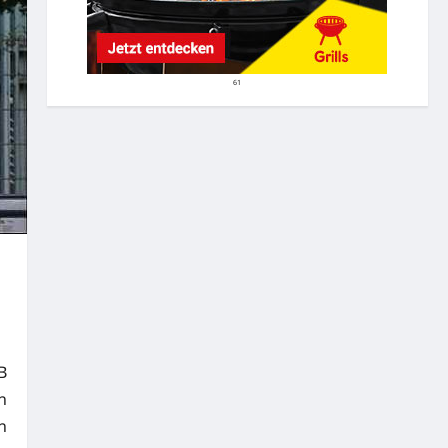
61
B
n
n