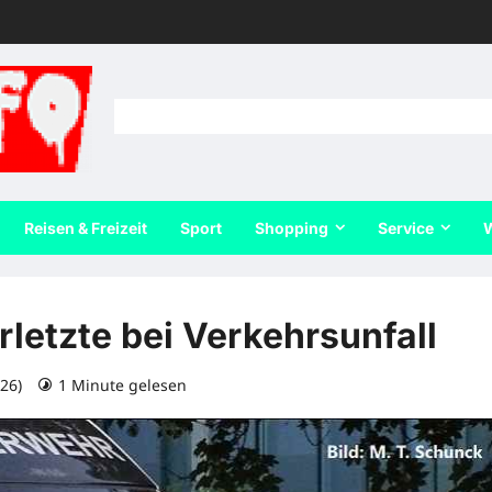
Reisen & Freizeit
Sport
Shopping
Service
W
letzte bei Verkehrsunfall
026)
1 Minute gelesen