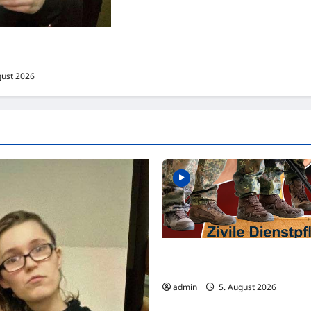
 Hannover-Linden
gust 2026
Familienministerium wird aktiv 
Zivildienst kurz vor der Rückke
admin
5. August 2026