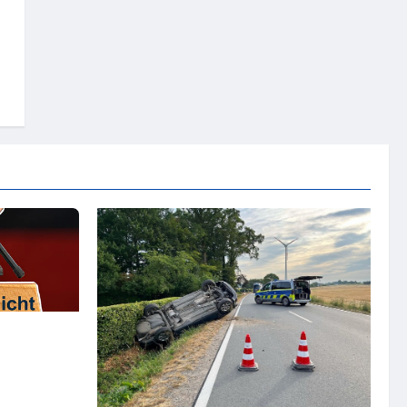
– steht der
hr?