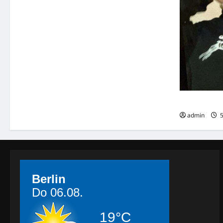
Lara K. (21)
admin
5
Berlin
Do 06.08.
19°C