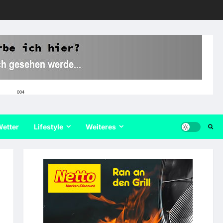
004
etter
Lifestyle
Weiteres