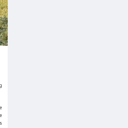
g
e
e
s