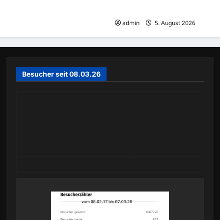
Lara K. (21) aus Hannover-Lind
admin
5. August 2026
Besucher seit 08.03.26
Today
90
Yesterday
238
Past 7 Days
2,189
Month of August
1,759
Year 2026
58,368