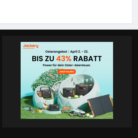
en vermisst
51