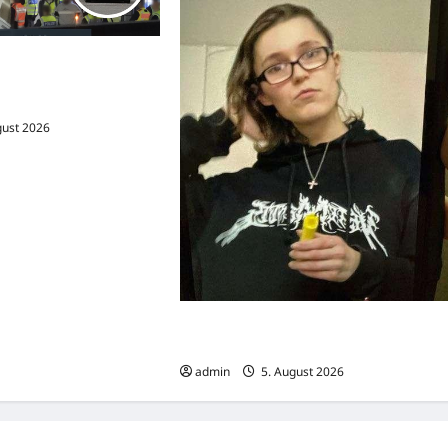
en Leipzig: Erst eine
hne und dann eine
ion
gust 2026
Lara K. (21) aus Hannover-Linden
vermisst
admin
5. August 2026