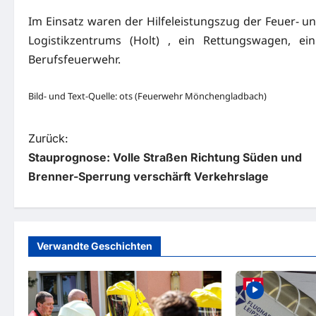
Im Einsatz waren der Hilfeleistungszug der Feuer- u
Logistikzentrums (Holt) , ein Rettungswagen, ei
Berufsfeuerwehr.
Bild- und Text-Quelle: ots (Feuerwehr Mönchengladbach)
B
Zurück:
Stauprognose: Volle Straßen Richtung Süden und
e
Brenner-Sperrung verschärft Verkehrslage
i
t
r
Verwandte Geschichten
a
g