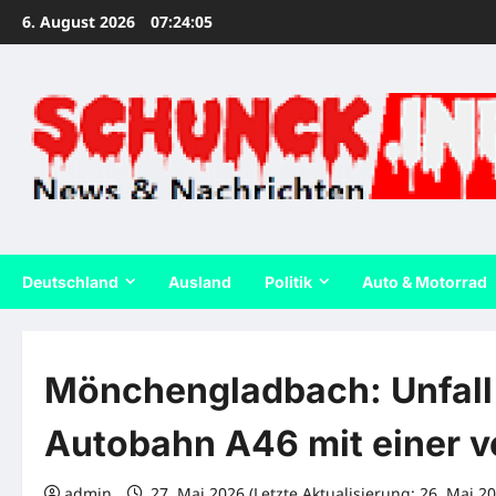
Zum
6. August 2026
07:24:06
Inhalt
springen
Deutschland
Ausland
Politik
Auto & Motorrad
Mönchengladbach: Unfall
Autobahn A46 mit einer v
admin
27. Mai 2026 (Letzte Aktualisierung: 26. Mai 2