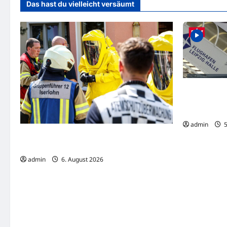
Das hast du vielleicht versäumt
Alarm am Flu
Sprengstoff
Flugzeug-Ko
admin
5
Iserlohn: Ammoniakaustritt sorgt für
Massenanfall von Verletzten
admin
6. August 2026