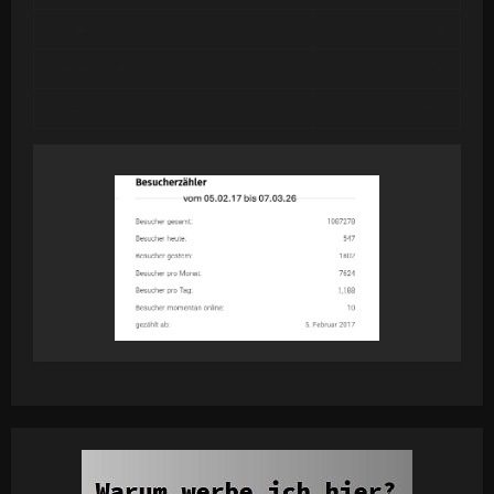
Past 7 Days
2,189
Month of August
1,765
Year 2026
58,374