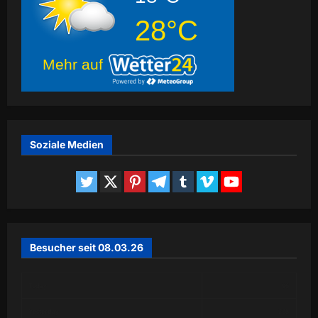
28°C
Mehr auf
Soziale Medien
Besucher seit 08.03.26
Today
96
Yesterday
238