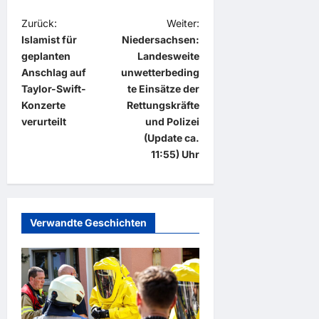
B
Zurück:
Weiter:
Islamist für
Niedersachsen:
e
geplanten
Landesweite
i
Anschlag auf
unwetterbeding
t
Taylor-Swift-
te Einsätze der
Konzerte
Rettungskräfte
r
verurteilt
und Polizei
a
(Update ca.
11:55) Uhr
g
s
n
a
Verwandte Geschichten
v
i
g
a