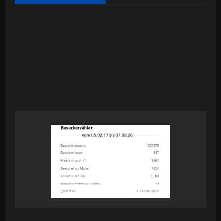
Today
146
Yesterday
238
Past 7 Days
2,189
Month of August
1,815
Year 2026
58,424