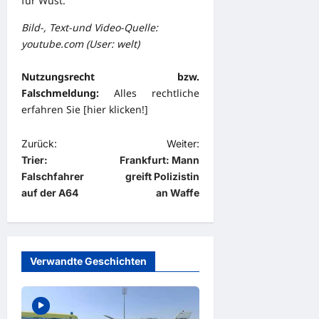
für Wüst.
Bild-, Text-und Video-Quelle:
youtube.com (User: welt)
Nutzungsrecht bzw.
Falschmeldung:
Alles rechtliche
erfahren Sie [
hier klicken!
]
B
Zurück:
Weiter:
Trier:
Frankfurt: Mann
e
Falschfahrer
greift Polizistin
i
auf der A64
an Waffe
t
r
a
Verwandte Geschichten
g
s