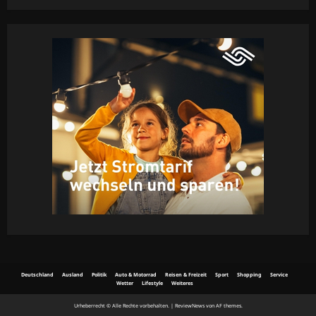
65
Deutschland
Ausland
Politik
Auto & Motorrad
Reisen & Freizeit
Sport
Shopping
Service
Wetter
Lifestyle
Weiteres
Urheberrecht © Alle Rechte vorbehalten.
|
ReviewNews
von AF themes.