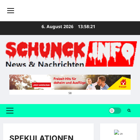
Zum
6. August 2026
13:58:22
Inhalt
springen
58
Primäres
Menü
29
SPEKULATIONEN