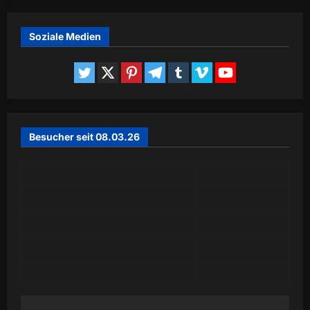
Soziale Medien
Besucher seit 08.03.26
Today
170
Yesterday
238
Past 7 Days
2,189
Month of August
1,839
Year 2026
58,448