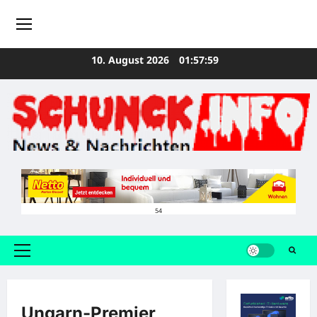
Zum
10. August 2026
01:58:00
Inhalt
springen
54
Primäres
Menü
Ungarn-Premier