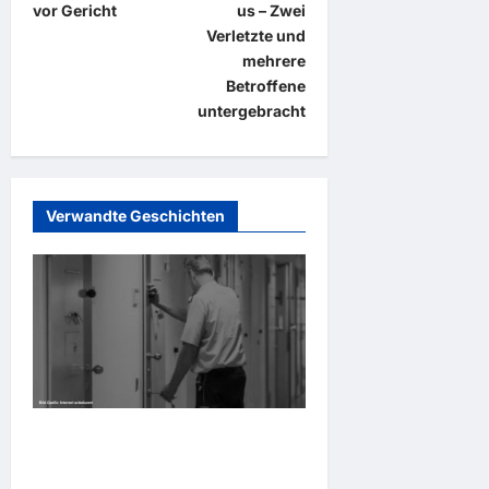
vor Gericht
us – Zwei
r
Verletzte und
a
mehrere
Betroffene
g
untergebracht
s
n
a
Verwandte Geschichten
v
i
g
a
t
i
o
Ludwigshafen: Café Besuch
n
endet in Polizeigewahrsam