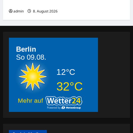
verletzt sich bei Unfall schwer
admin
8. August 2026
Berlin
So 09.08.
12°C
32°C
Mehr auf