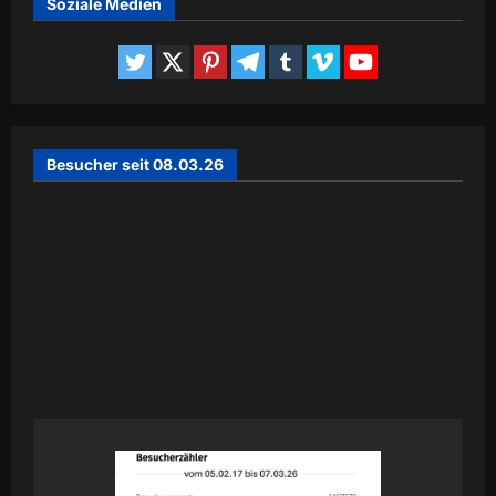
Soziale Medien
Besucher seit 08.03.26
Today
233
Yesterday
387
Past 7 Days
2,607
Month of August
3,198
Year 2026
59,807