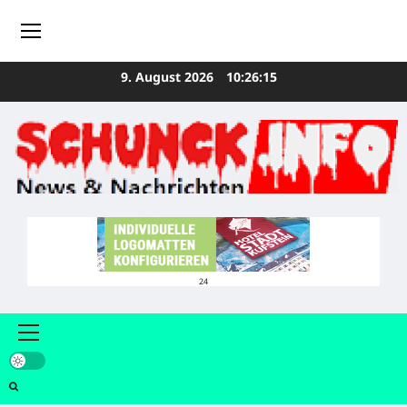
Zum
9. August 2026
10:26:15
Inhalt
springen
24
Primäres
Menü