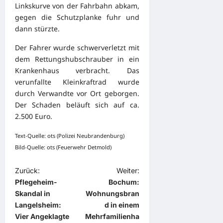
Linkskurve von der Fahrbahn abkam,
gegen die Schutzplanke fuhr und
dann stürzte.
Der Fahrer wurde schwerverletzt mit
dem Rettungshubschrauber in ein
Krankenhaus verbracht. Das
verunfallte Kleinkraftrad wurde
durch Verwandte vor Ort geborgen.
Der Schaden beläuft sich auf ca.
2.500 Euro.
Text-Quelle: ots (Polizei Neubrandenburg)
Bild-Quelle: ots (Feuerwehr Detmold)
B
Zurück:
Weiter:
Pflegeheim-
Bochum:
e
Skandal in
Wohnungsbran
i
Langelsheim:
d in einem
t
Vier Angeklagte
Mehrfamilienha