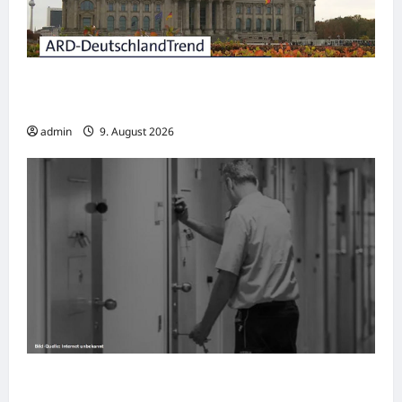
DeutschlandTrend: Union wieder knapp vor
der AfD
admin
9. August 2026
Ludwigshafen: Café Besuch endet in