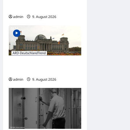
auf Grund eines Fahrfehlers
g
am Kesselberg
a
admin
9. August 2026
t
i
o
n
DeutschlandTrend: Union
wieder knapp vor der AfD
admin
9. August 2026