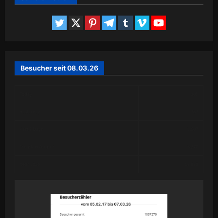
Besucher seit 08.03.26
Today
305
Yesterday
387
Past 7 Days
2,607
Month of August
3,270
Year 2026
59,879