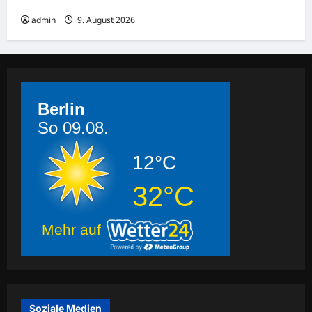
Polizeigewahrsam
admin
9. August 2026
Berlin
So 09.08.
12°C
32°C
Mehr auf
Soziale Medien