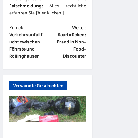
Falschmeldung:
Alles rechtliche
erfahren Sie [
hier klicken!
]
B
Zurück:
Weiter:
Verkehrsunfallfl
Saarbrücken:
e
ucht zwischen
Brand in Non-
i
Föhrste und
Food-
t
Röllinghausen
Discounter
r
a
g
Verwandte Geschichten
s
n
a
v
Braunlage: Motorrad-Unfall
i