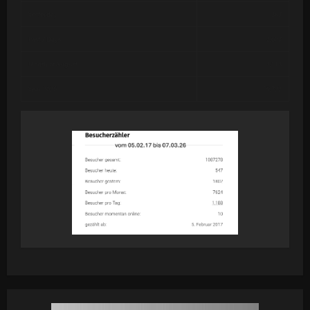
Yesterday
387
Past 7 Days
2,607
Month of August
3,113
Year 2026
59,722