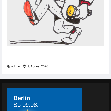
Bonn: Einbruch in Goldfuß-Museum –
Fossilien und weitere Exponate entwendet
admin
8. August 2026
Berlin
So 09.08.