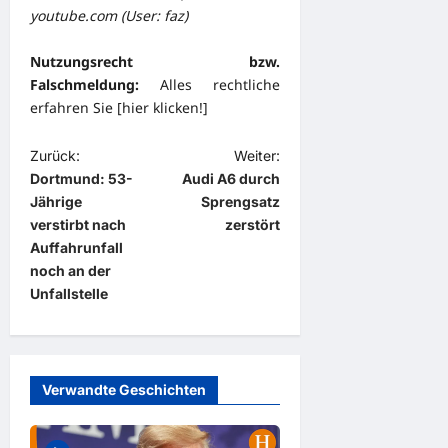
youtube.com (User: faz)
Nutzungsrecht bzw.
Falschmeldung:
Alles rechtliche
erfahren Sie [
hier klicken!
]
B
Zurück:
Weiter:
Dortmund: 53-
Audi A6 durch
e
Jährige
Sprengsatz
i
verstirbt nach
zerstört
t
Auffahrunfall
noch an der
r
Unfallstelle
a
g
s
Verwandte Geschichten
n
a