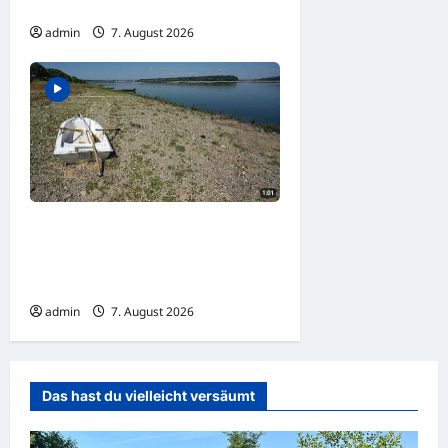
auf Unterstand über
admin
7. August 2026
Rekordtief: Donau legt
Sandbänke frei, Schiffe
sitzen in Serbien fest
admin
7. August 2026
Das hast du vielleicht versäumt