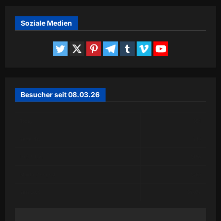
Soziale Medien
Besucher seit 08.03.26
Today
554
Yesterday
246
Past 7 Days
2,188
Month of August
2,469
Year 2026
59,078