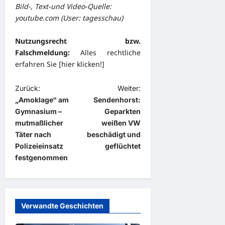
Bild-, Text-und Video-Quelle:
youtube.com (User: tagesschau)
Nutzungsrecht bzw.
Falschmeldung:
Alles rechtliche
erfahren Sie [
hier klicken!
]
B
Zurück:
Weiter:
„Amoklage“ am
Sendenhorst:
e
Gymnasium –
Geparkten
i
mutmaßlicher
weißen VW
t
Täter nach
beschädigt und
Polizeieinsatz
geflüchtet
r
festgenommen
a
g
s
Verwandte Geschichten
n