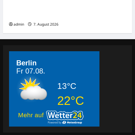
Rekordtief: Donau legt Sandbänke frei,
Schiffe sitzen in Serbien fest
admin
7. August 2026
Berlin
Fr 07.08.
13°C
22°C
Mehr auf