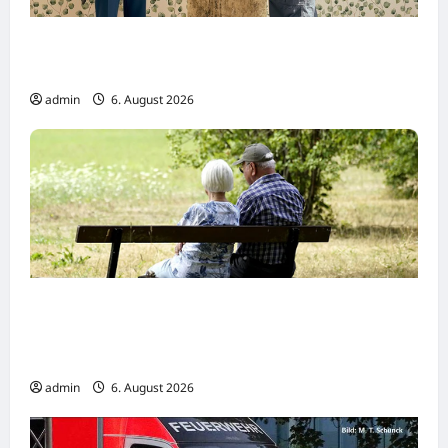
Dreharbeiten zur SWR Tragikomödie
„Home“
admin
6. August 2026
Wirtschaftsweise Grimm irritiert über
Rentenstreit der Koalition -„Eigentlich
müsste man viel weiter gehen“
admin
6. August 2026