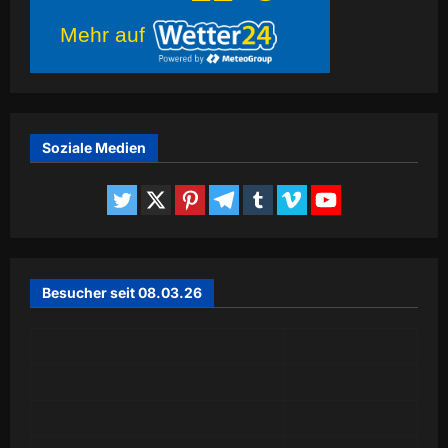
Mehr auf
Soziale Medien
Besucher seit 08.03.26
Today
107
Yesterday
246
Past 7 Days
2,188