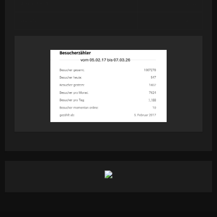
Month of August
2,022
Year 2026
58,631
19