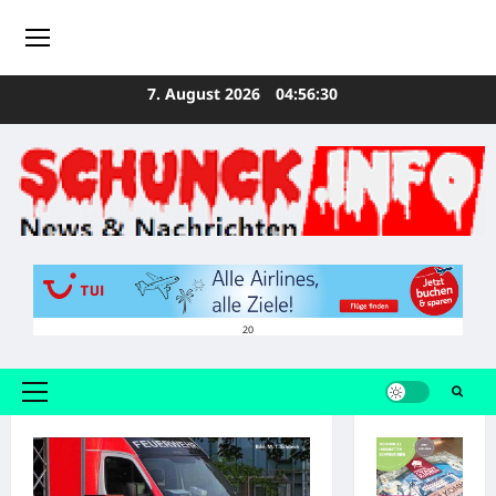
Zum
7. August 2026
04:56:30
Inhalt
springen
20
Primäres
Menü