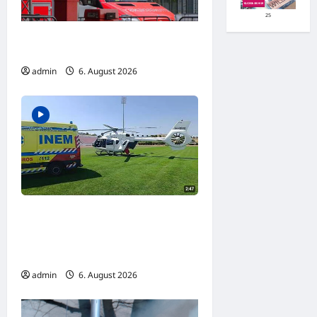
25
Goslar: Verkehrsunfall mit schwer
verletzter Person
admin
6. August 2026
Innerhalb von drei Minuten in der
Luft: Portugals
Rettungshubschrauber im
Dauereinsatz
admin
6. August 2026