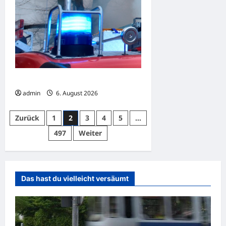
Ludwigshafen: Küche brennt aus
admin
6. August 2026
Seitennummerierung
Zurück
1
2
3
4
5
…
der
497
Weiter
Beiträge
Das hast du vielleicht versäumt