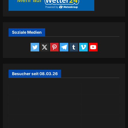
Soziale Medien
Besucher seit 08.03.26
Today
36
Yesterday
238
Past 7 Days
2,189
Month of August
1,705