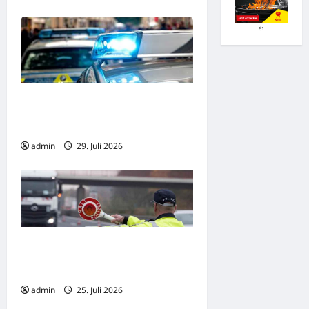
61
Mörfelden: Zivilfahnder
kontrollieren auf der Autobahn A5 –
Markenplagiate sichergestellt
admin
29. Juli 2026
Drei Fahrzeugführer unter
Cannabiseinfluss aus dem Verkehr
gezogen
admin
25. Juli 2026