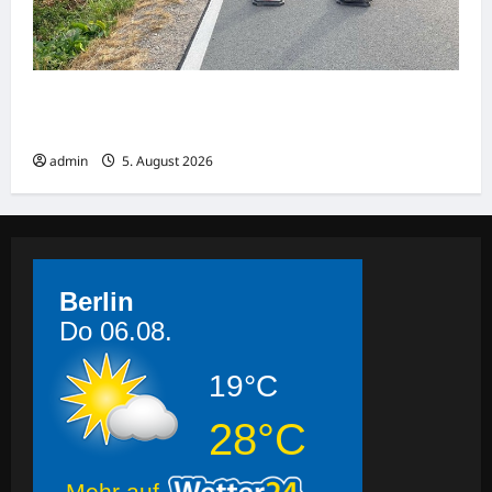
Lette: Auto überschlägt sich nach Unfall auf
der K48
admin
5. August 2026
Berlin
Do 06.08.
19°C
28°C
Mehr auf