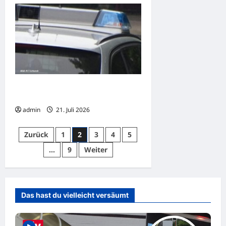
Overath: Fahrerin verliert Kontrolle
über Auto
admin
21. Juli 2026
Seitennummerierung
Zurück
1
2
3
4
5
der
…
9
Weiter
Beiträge
Das hast du vielleicht versäumt