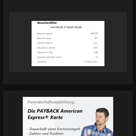
Year 2026
58,314