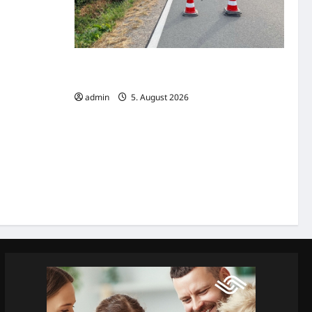
hr?
Lette: Auto überschlägt sich nach Unfall auf
der K48
admin
5. August 2026