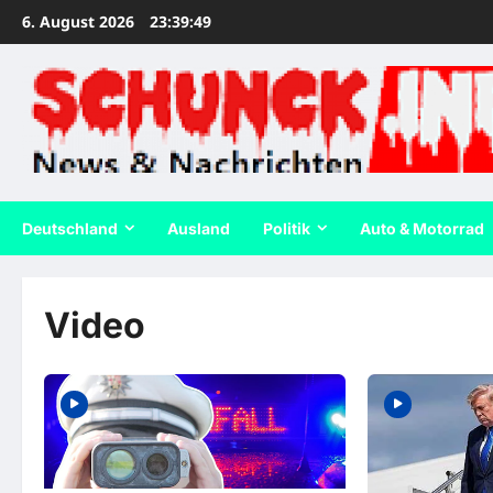
Zum
6. August 2026
23:39:50
Inhalt
springen
Deutschland
Ausland
Politik
Auto & Motorrad
Video