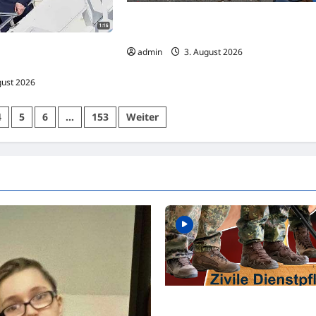
Todeszahl steigt: Dutzende Leichen im
Wasser
riffe für
admin
3. August 2026
, Iran widerspricht
gust 2026
4
5
6
…
153
Weiter
Familienministerium wird aktiv 