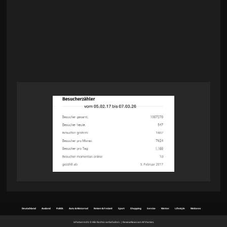
Today
26
Yesterday
238
Past 7 Days
2,407
Month of August
1,695
Year 2026
58,304
Deutschland
Ausland
Politik
Auto & Motorrad
Reisen & Freizeit
Sport
Shopping
Service
Wetter
Lifestyle
Weiteres
Urheberrecht © Alle Rechte vorbehalten.
|
ReviewNews
von AF themes.