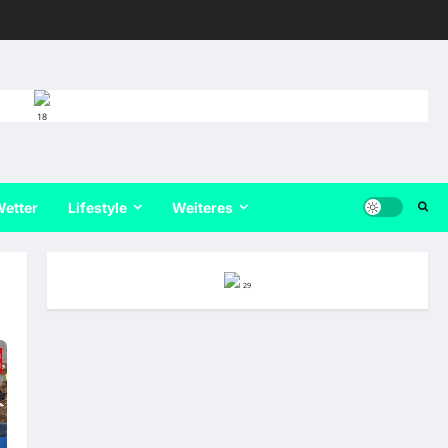
18
etter
Lifestyle
Weiteres
29