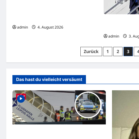
BLITZER-ALARM IN DEUTSCHLAND:
Polizei jagt Temposünder – Speed Week
bringt mehr Kontrollen!
Trump stoppt Ang
admin
4. August 2026
Rahmenabkommen
admin
3. Au
Seitennummerierung
Zurück
1
2
3
der
Beiträge
Das hast du vielleicht versäumt
Alarm am Flughafen Leipzig: Erst eine
Sprengstoff-Drohne und dann eine