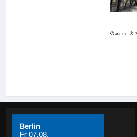
Aurich: Gebü
über
admin
7
Berlin
Fr 07.08.