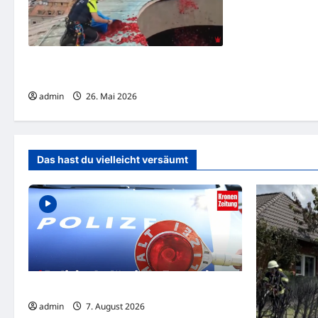
Blütenregen sorgte für Chaos in
Pantheon in Rom
admin
26. Mai 2026
Das hast du vielleicht versäumt
Polizist belästigte Frau mit Sex-Nachrichten
admin
7. August 2026