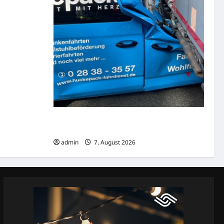
ke frei,
Mülheim: PKW fährt auf der A40 unter LKW
und verursacht Verletzte und Sachschaden
admin
7. August 2026