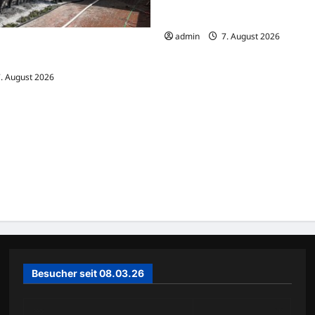
Rekordtief: Donau legt Sandbän
Schiffe sitzen in Serbien fest
admin
7. August 2026
schfeuer greift auf Unterstand
. August 2026
Besucher seit 08.03.26
Today
517