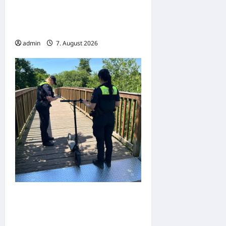
Hameln: Verkehrsunfall mit
drei Verletzten – Radfahrerin
schwer verletzt
admin
7. August 2026
Dortmund: Mehrere
Jugendliche flüchten auf E-
Scootern vor einer