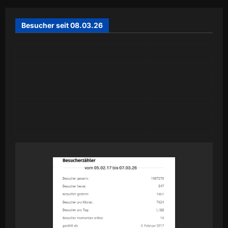
Besucher seit 08.03.26
Today
605
Yesterday
246
Past 7 Days
2,188
Month of August
2,520
Year 2026
59,129