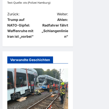
Text-Quelle: ots (Polizei Hamburg)
B
Zurück:
Weiter:
Trump auf
Ahlen:
e
NATO-Gipfel:
Radfahrer fährt
i
Waffenruhe mit
„Schlangenlinie
t
Iran ist „vorbei“
n“
r
a
g
Verwandte Geschichten
s
n
a
v
i
g