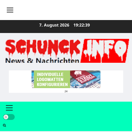
Zum
7. August 2026
19:22:40
Inhalt
springen
24
Primäres
Menü